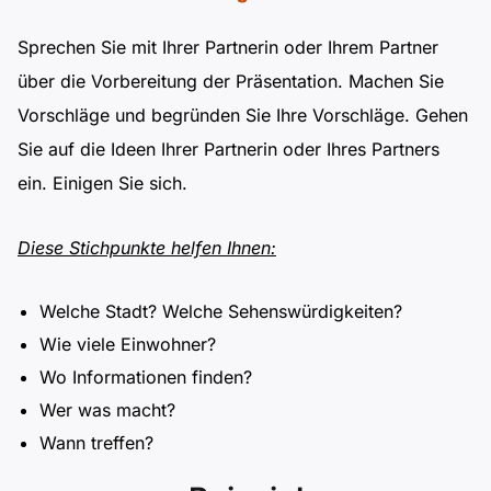
Polnisch
A2 ÖIF
Pflege (telc)
B1 telc
Mehr Tools
Sprechen Sie mit Ihrer Partnerin oder Ihrem Partner
B2 telc
über die Vorbereitung der Präsentation. Machen Sie
B1 Goethe
Online-Kurse
B2 Goethe
Vorschläge und begründen Sie Ihre Vorschläge. Gehen
Sie auf die Ideen Ihrer Partnerin oder Ihres Partners
B1 ÖIF
Einbürgerungstest
B2 Pflege (telc)
ein. Einigen Sie sich.
B1 ÖSD
Spiele
Diese Stichpunkte helfen Ihnen:
B1 Pflege (telc)
Schulen & Kurse
Welche Stadt? Welche Sehenswürdigkeiten?
Wie viele Einwohner?
Lebenslauf erstellen
Wo Informationen finden?
Wer was macht?
Motivationsbriefe
Wann treffen?