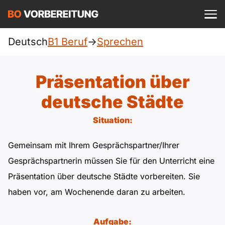
Einloggen
ist kostenlos?
Deutsch
B1 Beruf
->
Sprechen
Beruf
A1
Allgemein
Präsentation über
Deutsch
A1 Allgemein
deutsche Städte
A2
DTZ
Englisch
Situation:
A1 DTZ
A2 Allgemein
telc
B1
Türkisch
Gemeinsam mit Ihrem Gesprächspartner/Ihrer
A1 telc
A2 DTZ
Goethe
B1 Allgemein
Gesprächspartnerin müssen Sie für den Unterricht eine
B2
Ukrainisch
Präsentation über deutsche Städte vorbereiten. Sie
A1 Goethe
A2 telc
ÖIF
B1 DTZ
Blog
B2 Allgemein
haben vor, am Wochenende daran zu arbeiten.
Russisch
A1 ÖIF
A2 Goethe
ÖSD
B1 Beruf
Webinare
B2 Beruf
Aufgabe: