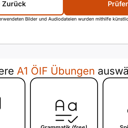
Zurück
Prüfe
rwendeten Bilder und Audiodateien wurden mithilfe künstliche
ere
A1 ÖIF Übungen
auswä
Grammatik
(free)
Sp