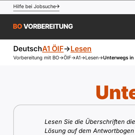
Hilfe bei Jobsuche
Deutsch
A1 ÖIF
->
Lesen
Vorbereitung mit BO
->
ÖIF
->
A1
->
Lesen
->
Unterwegs in 
Unte
Lesen Sie die Überschriften di
Lösung auf dem Antwortbogen