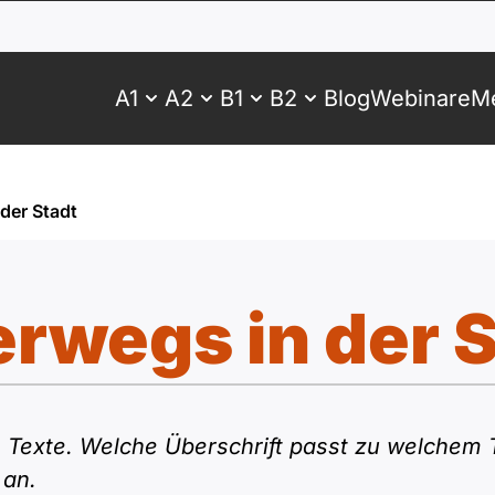
A1
A2
B1
B2
Blog
Webinare
Me
der Stadt
rwegs in der 
e Texte. Welche Überschrift passt zu welchem T
 an.