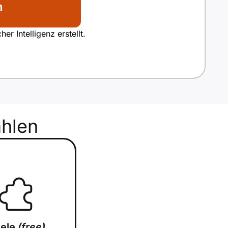
n
r Intelligenz erstellt.
hlen
iele
(free)