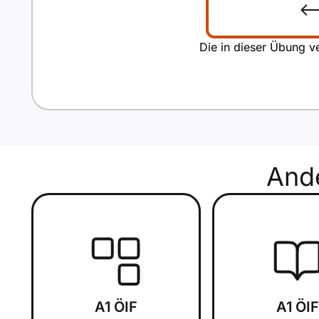
Die in dieser Übung ve
And
A1 ÖIF
A1 ÖIF