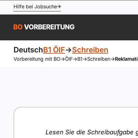
Hilfe bei Jobsuche
Deutsch
B1 ÖIF
->
Schreiben
Vorbereitung mit BO
->
ÖIF
->
B1
->
Schreiben
->
Reklamat
Lesen Sie die Schreibaufgabe g