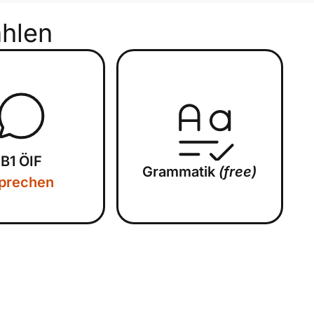
hlen
B1 ÖIF
Grammatik
(free)
prechen