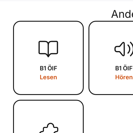
And
B1 ÖIF
B1 ÖIF
Lesen
Hören