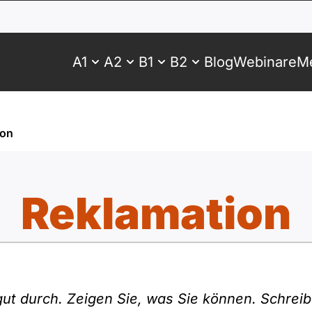
A1
A2
B1
B2
Blog
Webinare
Me
ion
Reklamation
ut durch. Zeigen Sie, was Sie können. Schreibe