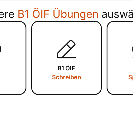
ere
B1 ÖIF Übungen
auswä
B1 ÖIF
Schreiben
S