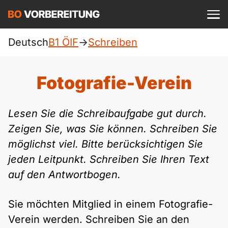
Einloggen
ist kostenlos?
Deutsch
B1 ÖIF
->
Schreiben
ÖIF
A1
Allgemein
Fotografie-Verein
Deutsch
A1 Allgemein
A2
DTZ
Lesen Sie die Schreibaufgabe gut durch.
Englisch
A1 DTZ
Zeigen Sie, was Sie können. Schreiben Sie
A2 Allgemein
Beruf
B1
möglichst viel. Bitte berücksichtigen Sie
Türkisch
A1 telc
jeden Leitpunkt. Schreiben Sie Ihren Text
A2 DTZ
telc
B1 Allgemein
B2
Ukrainisch
auf den Antwortbogen.
A1 Goethe
A2 telc
Goethe
B1 DTZ
Blog
B2 Allgemein
Russisch
Sie möchten Mitglied in einem Fotografie-
A1 ÖIF
A2 Goethe
Verein werden. Schreiben Sie an den
ÖSD
B1 Beruf
Webinare
B2 Beruf