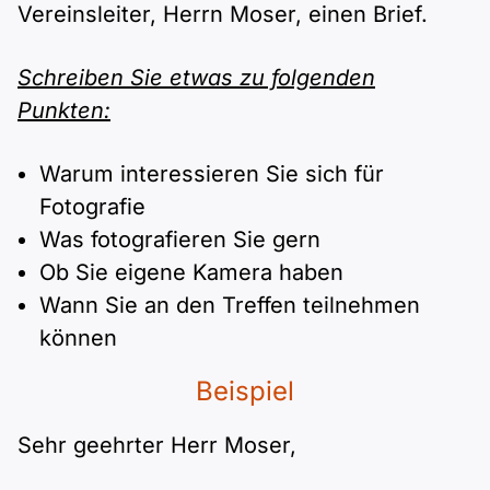
Polnisch
Vereinsleiter, Herrn Moser, einen Brief.
A2 ÖIF
Pflege (telc)
B1 telc
Mehr Tools
B2 telc
Schreiben Sie etwas zu folgenden
B1 Goethe
Punkten:
Online-Kurse
B2 Goethe
B1 ÖIF
Warum interessieren Sie sich für
Einbürgerungstest
B2 Pflege (telc)
Fotografie
B1 ÖSD
Spiele
Was fotografieren Sie gern
Ob Sie eigene Kamera haben
B1 Pflege (telc)
Schulen & Kurse
Wann Sie an den Treffen teilnehmen
können
Lebenslauf erstellen
Beispiel
Motivationsbriefe
Sehr geehrter Herr Moser,