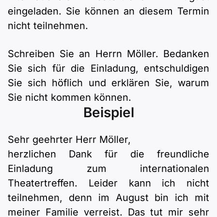
Polnisch
eingeladen. Sie können an diesem Termin
A2 ÖIF
Pflege (telc)
B1 telc
Mehr Tools
B2 telc
nicht teilnehmen.
B1 Goethe
Online-Kurse
B2 Goethe
Schreiben Sie an Herrn Möller. Bedanken
Sie sich für die Einladung, entschuldigen
B1 ÖIF
Einbürgerungstest
B2 Pflege (telc)
Sie sich höflich und erklären Sie, warum
Sie nicht kommen können.
B1 ÖSD
Spiele
Beispiel
B1 Pflege (telc)
Schulen & Kurse
Sehr geehrter Herr Möller,
herzlichen Dank für die freundliche
Lebenslauf erstellen
Einladung zum internationalen
Theatertreffen. Leider kann ich nicht
Motivationsbriefe
teilnehmen, denn im August bin ich mit
meiner Familie verreist. Das tut mir sehr