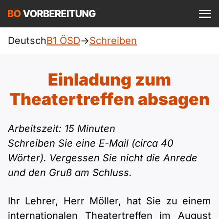
Einloggen
ist kostenlos?
Deutsch
B1 ÖSD
->
Schreiben
ÖSD
A1
Allgemein
Einladung zum
Deutsch
A1 Allgemein
Theatertreffen absagen
A2
DTZ
Englisch
A1 DTZ
A2 Allgemein
Beruf
B1
Arbeitszeit: 15 Minuten
Türkisch
Schreiben Sie eine E-Mail (circa 40
A1 telc
A2 DTZ
telc
B1 Allgemein
Wörter). Vergessen Sie nicht die Anrede
B2
Ukrainisch
und den Gruß am Schluss.
A1 Goethe
A2 telc
Goethe
B1 DTZ
Blog
B2 Allgemein
Russisch
Ihr Lehrer, Herr Möller, hat Sie zu einem
A1 ÖIF
A2 Goethe
ÖIF
B1 Beruf
Webinare
B2 Beruf
internationalen Theatertreffen im August