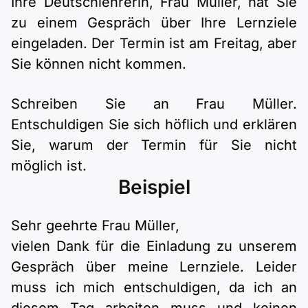
Ihre Deutschlehrerin, Frau Müller, hat Sie
Polnisch
zu einem Gespräch über Ihre Lernziele
A2 ÖIF
Pflege (telc)
B1 telc
Mehr Tools
B2 telc
eingeladen. Der Termin ist am Freitag, aber
Sie können nicht kommen.
B1 Goethe
Online-Kurse
B2 Goethe
Schreiben Sie an Frau Müller.
B1 ÖIF
Einbürgerungstest
B2 Pflege (telc)
Entschuldigen Sie sich höflich und erklären
Sie, warum der Termin für Sie nicht
B1 ÖSD
Spiele
möglich ist.
Beispiel
B1 Pflege (telc)
Schulen & Kurse
Sehr geehrte Frau Müller,
Lebenslauf erstellen
vielen Dank für die Einladung zu unserem
Motivationsbriefe
Gespräch über meine Lernziele. Leider
muss ich mich entschuldigen, da ich an