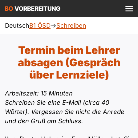
Einloggen
ist kostenlos?
Deutsch
B1 ÖSD
->
Schreiben
ÖSD
A1
Allgemein
Termin beim Lehrer
Deutsch
A1 Allgemein
absagen (Gespräch
A2
DTZ
Englisch
über Lernziele)
A1 DTZ
A2 Allgemein
Beruf
B1
Türkisch
Arbeitszeit: 15 Minuten
A1 telc
A2 DTZ
telc
B1 Allgemein
B2
Schreiben Sie eine E-Mail (circa 40
Ukrainisch
Wörter). Vergessen Sie nicht die Anrede
A1 Goethe
A2 telc
Goethe
B1 DTZ
Blog
B2 Allgemein
und den Gruß am Schluss.
Russisch
A1 ÖIF
A2 Goethe
ÖIF
B1 Beruf
Webinare
B2 Beruf