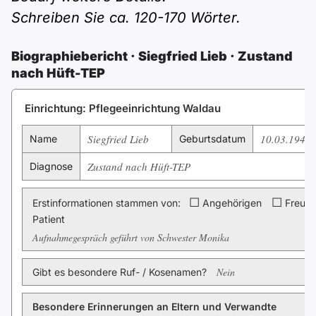
Polnisch
Schreiben Sie ca. 120-170 Wörter.
A2 ÖIF
ÖSD
B1 telc
Mehr Tools
B2 telc
Biographiebericht · Siegfried Lieb · Zustand
B1 Goethe
Online-Kurse
nach Hüft-TEP
B2 Goethe
Einrichtung: Pflegeeinrichtung Waldau
B1 ÖIF
Einbürgerungstest
B2 Pflege (telc)
Siegfried Lieb
10.03.1947
Name
Geburtsdatum
B1 ÖSD
Spiele
Zustand nach Hüft-TEP
Diagnose
B1 Pflege (telc)
Schulen & Kurse
☐
☐
Erstinformationen stammen von:
Angehörigen
Freund
Patient
Lebenslauf erstellen
Aufnahmegespräch geführt von Schwester Monika
Motivationsbriefe
Nein
Gibt es besondere Ruf- / Kosenamen?
Besondere Erinnerungen an Eltern und Verwandte