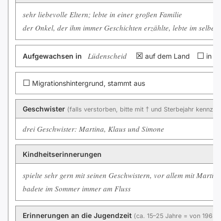
sehr liebevolle Eltern; lebte in einer großen Familie
der Onkel, der ihm immer Geschichten erzählte, lebte im selben
Lüdenscheid
☒
☐
Aufgewachsen in
auf dem Land
in de
☐
Migrationshintergrund, stammt aus
Geschwister
(falls verstorben, bitte mit † und Sterbejahr kennzei
drei Geschwister: Martina, Klaus und Simone
Kindheitserinnerungen
spielte sehr gern mit seinen Geschwistern, vor allem mit Martin
badete im Sommer immer am Fluss
Erinnerungen an die Jugendzeit
(ca. 15–25 Jahre = von 1962 