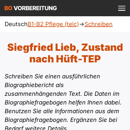
Einloggen
ist kostenlos?
Deutsch
B1-B2 Pflege (telc)
->
Schreiben
Pflege (telc)
A1
Allgemein
Siegfried Lieb, Zustand
Deutsch
A1 Allgemein
nach Hüft-TEP
A2
DTZ
Englisch
A1 DTZ
A2 Allgemein
Beruf
B1
Schreiben Sie einen ausführlichen
Türkisch
Biographiebericht als
A1 telc
A2 DTZ
telc
B1 Allgemein
zusammenhängenden Text. Die Daten im
B2
Ukrainisch
Biographiefragebogen helfen Ihnen dabei.
A1 Goethe
A2 telc
Goethe
B1 DTZ
Blog
B2 Allgemein
Benutzen Sie alle Informationen aus dem
Russisch
Biographiefragebogen. Ergänzen Sie bei
A1 ÖIF
A2 Goethe
ÖIF
B1 Beruf
Webinare
B2 Beruf
Bedarf weitere Details.