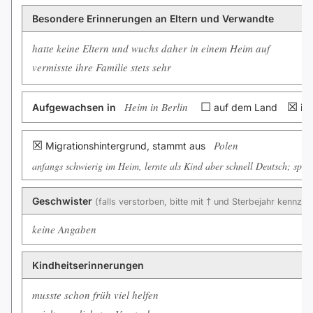
Besondere Erinnerungen an Eltern und Verwandte
hatte keine Eltern und wuchs daher in einem Heim auf
vermisste ihre Familie stets sehr
Heim in Berlin
☐
☒
Aufgewachsen in
auf dem Land
in 
☒
Polen
Migrationshintergrund, stammt aus
anfangs schwierig im Heim, lernte als Kind aber schnell Deutsch; spric
Geschwister
(falls verstorben, bitte mit † und Sterbejahr kennzei
keine Angaben
Kindheitserinnerungen
musste schon früh viel helfen