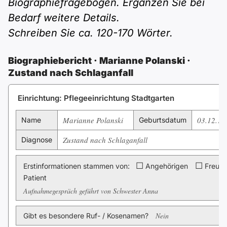
Polnisch
Biographiefragebogen. Ergänzen Sie bei
Bedarf weitere Details.
A2 ÖIF
ÖSD
B1 telc
Mehr Tools
B2 telc
Schreiben Sie ca. 120-170 Wörter.
B1 Goethe
Online-Kurse
B2 Goethe
Biographiebericht · Marianne Polanski ·
Zustand nach Schlaganfall
B1 ÖIF
Einbürgerungstest
B2 Pflege (telc)
Einrichtung: Pflegeeinrichtung Stadtgarten
B1 ÖSD
Spiele
Marianne Polanski
03.12.19
Name
Geburtsdatum
B1 Pflege (telc)
Schulen & Kurse
Zustand nach Schlaganfall
Diagnose
☐
☐
Lebenslauf erstellen
Erstinformationen stammen von:
Angehörigen
Freund
Patient
Aufnahmegespräch geführt von Schwester Anna
Motivationsbriefe
Nein
Gibt es besondere Ruf- / Kosenamen?