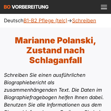
Einloggen
ist kostenlos?
Deutsch
B1-B2 Pflege (telc)
->
Schreiben
Pflege (telc)
A1
Allgemein
Marianne Polanski,
Deutsch
A1 Allgemein
Zustand nach
A2
DTZ
Englisch
Schlaganfall
A1 DTZ
A2 Allgemein
Beruf
B1
Türkisch
Schreiben Sie einen ausführlichen
A1 telc
A2 DTZ
telc
B1 Allgemein
B2
Biographiebericht als
Ukrainisch
zusammenhängenden Text. Die Daten im
A1 Goethe
A2 telc
Goethe
B1 DTZ
Blog
B2 Allgemein
Biographiefragebogen helfen Ihnen dabei.
Russisch
A1 ÖIF
Benutzen Sie alle Informationen aus dem
A2 Goethe
ÖIF
B1 Beruf
Webinare
B2 Beruf