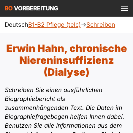
Einloggen
ist kostenlos?
Deutsch
B1-B2 Pflege (telc)
->
Schreiben
Pflege (telc)
A1
Allgemein
Erwin Hahn, chronische
Deutsch
A1 Allgemein
Niereninsuffizienz
A2
DTZ
Englisch
(Dialyse)
A1 DTZ
A2 Allgemein
Beruf
B1
Türkisch
Schreiben Sie einen ausführlichen
A1 telc
A2 DTZ
telc
B1 Allgemein
B2
Biographiebericht als
Ukrainisch
zusammenhängenden Text. Die Daten im
A1 Goethe
A2 telc
Goethe
B1 DTZ
Blog
B2 Allgemein
Biographiefragebogen helfen Ihnen dabei.
Russisch
A1 ÖIF
Benutzen Sie alle Informationen aus dem
A2 Goethe
ÖIF
B1 Beruf
Webinare
B2 Beruf