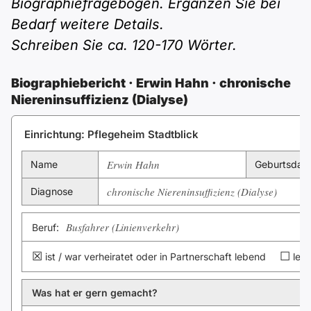
Polnisch
Biographiefragebogen. Ergänzen Sie bei
Bedarf weitere Details.
A2 ÖIF
ÖSD
B1 telc
Mehr Tools
B2 telc
Schreiben Sie ca. 120-170 Wörter.
B1 Goethe
Online-Kurse
B2 Goethe
Biographiebericht · Erwin Hahn · chronische
Niereninsuffizienz (Dialyse)
B1 ÖIF
Einbürgerungstest
B2 Pflege (telc)
Einrichtung: Pflegeheim Stadtblick
B1 ÖSD
Spiele
Erwin Hahn
Name
Geburtsdat
B1 Pflege (telc)
Schulen & Kurse
chronische Niereninsuffizienz (Dialyse)
Diagnose
Busfahrer (Linienverkehr)
Lebenslauf erstellen
Beruf:
☒
☐
ist / war verheiratet oder in Partnerschaft lebend
lebt
Motivationsbriefe
Was hat er gern gemacht?