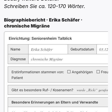
Polnisch
Schreiben Sie ca. 120-170 Wörter.
A2 ÖIF
ÖSD
B1 telc
Mehr Tools
B2 telc
Biographiebericht · Erika Schäfer ·
B1 Goethe
Online-Kurse
chronische Migräne
B2 Goethe
Einrichtung: Seniorenheim Talblick
B1 ÖIF
Einbürgerungstest
B2 Pflege (telc)
Erika Schäfer
03.12.1
Name
Geburtsdatum
B1 ÖSD
Spiele
chronische Migräne
Diagnose
B1 Pflege (telc)
Schulen & Kurse
☐
☐
Erstinformationen stammen von:
Angehörigen
Freund
Patient
Lebenslauf erstellen
wurde „Ricki“ gerufen
Gibt es besondere Ruf- / Kosenamen?
Motivationsbriefe
Besondere Erinnerungen an Eltern und Verwandte