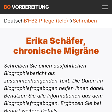
Einloggen
ist kostenlos?
Deutsch
B1-B2 Pflege (telc)
->
Schreiben
Pflege (telc)
A1
Allgemein
Erika Schäfer,
Deutsch
A1 Allgemein
chronische Migräne
A2
DTZ
Englisch
A1 DTZ
A2 Allgemein
Beruf
B1
Schreiben Sie einen ausführlichen
Türkisch
Biographiebericht als
A1 telc
A2 DTZ
telc
B1 Allgemein
zusammenhängenden Text. Die Daten im
B2
Ukrainisch
Biographiefragebogen helfen Ihnen dabei.
A1 Goethe
A2 telc
Goethe
B1 DTZ
Blog
B2 Allgemein
Benutzen Sie alle Informationen aus dem
Russisch
Biographiefragebogen. Ergänzen Sie bei
A1 ÖIF
A2 Goethe
ÖIF
B1 Beruf
Webinare
B2 Beruf
Bedarf weitere Details.