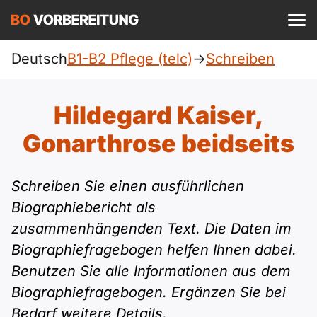
Einloggen
ist kostenlos?
Deutsch
B1-B2 Pflege (telc)
->
Schreiben
Pflege (telc)
A1
Allgemein
Hildegard Kaiser,
Deutsch
A1 Allgemein
Gonarthrose beidseits
A2
DTZ
Englisch
A1 DTZ
A2 Allgemein
Beruf
B1
Schreiben Sie einen ausführlichen
Türkisch
Biographiebericht als
A1 telc
A2 DTZ
telc
B1 Allgemein
zusammenhängenden Text. Die Daten im
B2
Ukrainisch
Biographiefragebogen helfen Ihnen dabei.
A1 Goethe
A2 telc
Goethe
B1 DTZ
Blog
B2 Allgemein
Benutzen Sie alle Informationen aus dem
Russisch
Biographiefragebogen. Ergänzen Sie bei
A1 ÖIF
A2 Goethe
ÖIF
B1 Beruf
Webinare
B2 Beruf
Bedarf weitere Details.