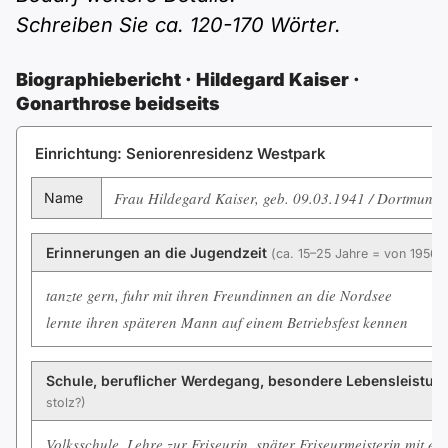
Polnisch
Schreiben Sie ca. 120-170 Wörter.
A2 ÖIF
ÖSD
B1 telc
Mehr Tools
B2 telc
Biographiebericht · Hildegard Kaiser ·
B1 Goethe
Online-Kurse
Gonarthrose beidseits
B2 Goethe
Einrichtung: Seniorenresidenz Westpark
B1 ÖIF
Einbürgerungstest
B2 Pflege (telc)
Frau Hildegard Kaiser, geb. 09.03.1941 / Dortmund,
Name
B1 ÖSD
Spiele
Erinnerungen an die Jugendzeit
(ca. 15–25 Jahre = von 1956 
B1 Pflege (telc)
Schulen & Kurse
tanzte gern, fuhr mit ihren Freundinnen an die Nordsee
lernte ihren späteren Mann auf einem Betriebsfest kennen
Lebenslauf erstellen
Schule, beruflicher Werdegang, besondere Lebensleistu
Motivationsbriefe
stolz?)
Volksschule, Lehre zur Friseurin, später Friseurmeisterin mit e