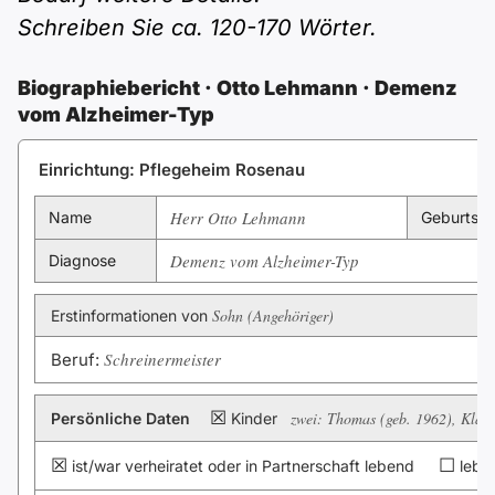
Polnisch
Schreiben Sie ca. 120-170 Wörter.
A2 ÖIF
ÖSD
B1 telc
Mehr Tools
B2 telc
Biographiebericht · Otto Lehmann · Demenz
B1 Goethe
Online-Kurse
vom Alzheimer-Typ
B2 Goethe
Einrichtung: Pflegeheim Rosenau
B1 ÖIF
Einbürgerungstest
B2 Pflege (telc)
Herr Otto Lehmann
Name
Geburtsd
B1 ÖSD
Spiele
Demenz vom Alzheimer-Typ
Diagnose
B1 Pflege (telc)
Schulen & Kurse
Sohn (Angehöriger)
Erstinformationen von
Schreinermeister
Beruf:
Lebenslauf erstellen
☒
zwei: Thomas (geb. 1962), Klaus
Persönliche Daten
Kinder
Motivationsbriefe
☒
☐
ist/war verheiratet oder in Partnerschaft lebend
lebte