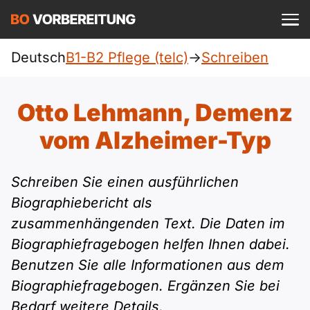
Einloggen
ist kostenlos?
Deutsch
B1-B2 Pflege (telc)
->
Schreiben
Pflege (telc)
A1
Allgemein
Otto Lehmann, Demenz
Deutsch
A1 Allgemein
vom Alzheimer-Typ
A2
DTZ
Englisch
A1 DTZ
A2 Allgemein
Beruf
B1
Schreiben Sie einen ausführlichen
Türkisch
Biographiebericht als
A1 telc
A2 DTZ
telc
B1 Allgemein
zusammenhängenden Text. Die Daten im
B2
Ukrainisch
Biographiefragebogen helfen Ihnen dabei.
A1 Goethe
A2 telc
Goethe
B1 DTZ
Blog
B2 Allgemein
Benutzen Sie alle Informationen aus dem
Russisch
Biographiefragebogen. Ergänzen Sie bei
A1 ÖIF
A2 Goethe
ÖIF
B1 Beruf
Webinare
B2 Beruf
Bedarf weitere Details.