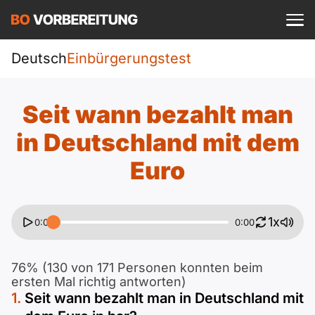
Einloggen
ist kostenlos?
Deutsch
Einbürgerungstest
Sprachkurs
A1
DTZ
Seit wann bezahlt man
Deutsch
A1 Allgemein
in Deutschland mit dem
A2
Beruf
Englisch
Euro
A1 DTZ
A2 Allgemein
telc
B1
Türkisch
A1 telc
A2 DTZ
Goethe
1x
B1 Allgemein
0:00
0:00
B2
Ukrainisch
A1 Goethe
A2 telc
ÖIF
B1 DTZ
76% (130 von 171 Personen konnten beim
Blog
B2 Allgemein
Russisch
ersten Mal richtig antworten)
A1 ÖIF
Seit wann bezahlt man in Deutschland mit
A2 Goethe
ÖSD
B1 Beruf
Webinare
B2 Beruf