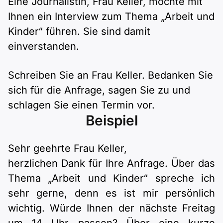
Eine Journalistin, Frau Keller, möchte mit
Polnisch
Ihnen ein Interview zum Thema „Arbeit und
A2 ÖIF
Pflege (telc)
B1 telc
Mehr Tools
B2 telc
Kinder“ führen. Sie sind damit
einverstanden.
B1 Goethe
Online-Kurse
B2 Goethe
Schreiben Sie an Frau Keller. Bedanken Sie
B1 ÖIF
Einbürgerungstest
B2 Pflege (telc)
sich für die Anfrage, sagen Sie zu und
schlagen Sie einen Termin vor.
B1 ÖSD
Spiele
Beispiel
B1 Pflege (telc)
Schulen & Kurse
Sehr geehrte Frau Keller,
herzlichen Dank für Ihre Anfrage. Über das
Lebenslauf erstellen
Thema „Arbeit und Kinder“ spreche ich
Motivationsbriefe
sehr gerne, denn es ist mir persönlich
wichtig. Würde Ihnen der nächste Freitag