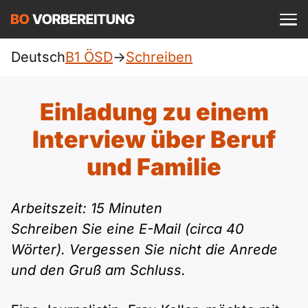
Einloggen
ist kostenlos?
Deutsch
B1 ÖSD
->
Schreiben
ÖSD
A1
Allgemein
Einladung zu einem
Deutsch
A1 Allgemein
Interview über Beruf
A2
DTZ
Englisch
und Familie
A1 DTZ
A2 Allgemein
Beruf
B1
Türkisch
Arbeitszeit: 15 Minuten
A1 telc
A2 DTZ
telc
B1 Allgemein
B2
Schreiben Sie eine E-Mail (circa 40
Ukrainisch
Wörter). Vergessen Sie nicht die Anrede
A1 Goethe
A2 telc
Goethe
B1 DTZ
Blog
B2 Allgemein
und den Gruß am Schluss.
Russisch
A1 ÖIF
A2 Goethe
ÖIF
B1 Beruf
Webinare
B2 Beruf