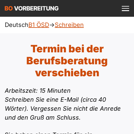
Einloggen
ist kostenlos?
Deutsch
B1 ÖSD
->
Schreiben
ÖSD
A1
Allgemein
Termin bei der
Deutsch
A1 Allgemein
Berufsberatung
A2
DTZ
Englisch
verschieben
A1 DTZ
A2 Allgemein
Beruf
B1
Türkisch
Arbeitszeit: 15 Minuten
A1 telc
A2 DTZ
telc
B1 Allgemein
B2
Schreiben Sie eine E-Mail (circa 40
Ukrainisch
Wörter). Vergessen Sie nicht die Anrede
A1 Goethe
A2 telc
Goethe
B1 DTZ
Blog
B2 Allgemein
und den Gruß am Schluss.
Russisch
A1 ÖIF
A2 Goethe
ÖIF
B1 Beruf
Webinare
B2 Beruf