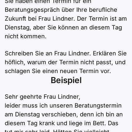
Sie haben einen Termin für ein
Polnisch
Beratungsgespräch über Ihre berufliche
A2 ÖIF
Pflege (telc)
B1 telc
Mehr Tools
B2 telc
Zukunft bei Frau Lindner. Der Termin ist am
Dienstag, aber Sie können an diesem Tag
B1 Goethe
Online-Kurse
B2 Goethe
nicht kommen.
B1 ÖIF
Einbürgerungstest
B2 Pflege (telc)
Schreiben Sie an Frau Lindner. Erklären Sie
höflich, warum der Termin nicht passt, und
B1 ÖSD
Spiele
schlagen Sie einen neuen Termin vor.
Beispiel
B1 Pflege (telc)
Schulen & Kurse
Sehr geehrte Frau Lindner,
Lebenslauf erstellen
leider muss ich unseren Beratungstermin
Motivationsbriefe
am Dienstag verschieben, denn ich bin an
diesem Tag krank und liege im Bett. Das