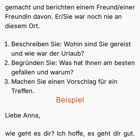
Polnisch
gemacht und berichten einem Freund/einer
A2 ÖIF
Pflege (telc)
B1 telc
Mehr Tools
B2 telc
Freundin davon. Er/Sie war noch nie an
diesem Ort.
B1 Goethe
Online-Kurse
B2 Goethe
Beschreiben Sie: Wohin sind Sie gereist
B1 ÖIF
Einbürgerungstest
B2 Pflege (telc)
und wie war der Urlaub?
Begründen Sie: Was hat Ihnen am besten
B1 ÖSD
Spiele
gefallen und warum?
Machen Sie einen Vorschlag für ein
B1 Pflege (telc)
Schulen & Kurse
Treffen.
Beispiel
Lebenslauf erstellen
Liebe Anna,
Motivationsbriefe
wie geht es dir? Ich hoffe, es geht dir gut.