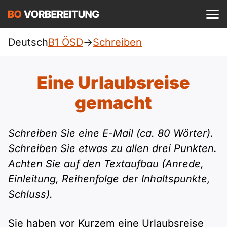
Einloggen
ist kostenlos?
Deutsch
B1 ÖSD
->
Schreiben
ÖSD
A1
Allgemein
Eine Urlaubsreise
Deutsch
A1 Allgemein
gemacht
A2
DTZ
Englisch
A1 DTZ
A2 Allgemein
Beruf
B1
Schreiben Sie eine E-Mail (ca. 80 Wörter).
Türkisch
Schreiben Sie etwas zu allen drei Punkten.
A1 telc
A2 DTZ
telc
B1 Allgemein
Achten Sie auf den Textaufbau (Anrede,
B2
Ukrainisch
Einleitung, Reihenfolge der Inhaltspunkte,
A1 Goethe
A2 telc
Goethe
B1 DTZ
Blog
B2 Allgemein
Schluss).
Russisch
A1 ÖIF
A2 Goethe
ÖIF
B1 Beruf
Webinare
B2 Beruf
Sie haben vor Kurzem eine Urlaubsreise