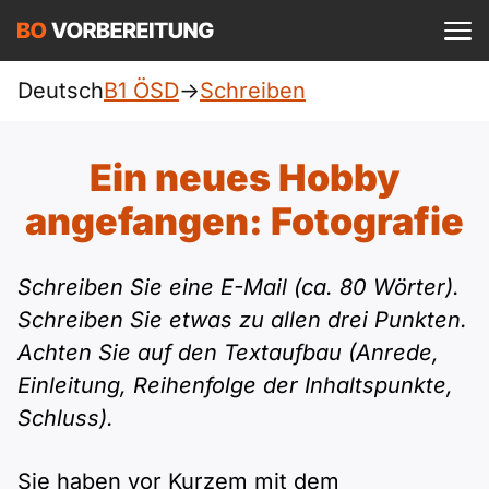
Einloggen
ist kostenlos?
Deutsch
B1 ÖSD
->
Schreiben
ÖSD
A1
Allgemein
Ein neues Hobby
Deutsch
A1 Allgemein
angefangen: Fotografie
A2
DTZ
Englisch
A1 DTZ
A2 Allgemein
Beruf
B1
Schreiben Sie eine E-Mail (ca. 80 Wörter).
Türkisch
Schreiben Sie etwas zu allen drei Punkten.
A1 telc
A2 DTZ
telc
B1 Allgemein
Achten Sie auf den Textaufbau (Anrede,
B2
Ukrainisch
Einleitung, Reihenfolge der Inhaltspunkte,
A1 Goethe
A2 telc
Goethe
B1 DTZ
Blog
B2 Allgemein
Schluss).
Russisch
A1 ÖIF
A2 Goethe
ÖIF
B1 Beruf
Webinare
B2 Beruf
Sie haben vor Kurzem mit dem