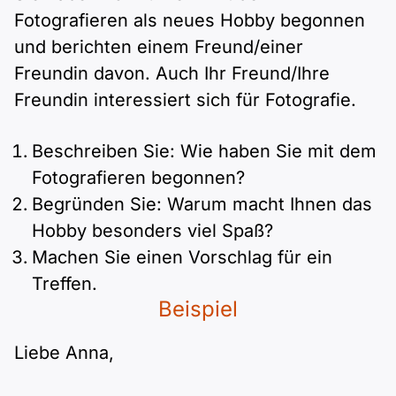
Polnisch
Fotografieren als neues Hobby begonnen
A2 ÖIF
Pflege (telc)
B1 telc
Mehr Tools
B2 telc
und berichten einem Freund/einer
Freundin davon. Auch Ihr Freund/Ihre
B1 Goethe
Online-Kurse
B2 Goethe
Freundin interessiert sich für Fotografie.
B1 ÖIF
Einbürgerungstest
B2 Pflege (telc)
Beschreiben Sie: Wie haben Sie mit dem
Fotografieren begonnen?
B1 ÖSD
Spiele
Begründen Sie: Warum macht Ihnen das
Hobby besonders viel Spaß?
B1 Pflege (telc)
Schulen & Kurse
Machen Sie einen Vorschlag für ein
Treffen.
Lebenslauf erstellen
Beispiel
Motivationsbriefe
Liebe Anna,