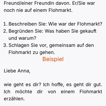
Polnisch
Freund/einer Freundin davon. Er/Sie war
A2 ÖIF
Pflege (telc)
B1 telc
noch nie auf einem Flohmarkt.
Mehr Tools
B2 telc
B1 Goethe
Beschreiben Sie: Wie war der Flohmarkt?
Online-Kurse
B2 Goethe
Begründen Sie: Was haben Sie gekauft
B1 ÖIF
Einbürgerungstest
und warum?
B2 Pflege (telc)
Schlagen Sie vor, gemeinsam auf den
B1 ÖSD
Spiele
Flohmarkt zu gehen.
Beispiel
B1 Pflege (telc)
Schulen & Kurse
Liebe Anna,
Lebenslauf erstellen
wie geht es dir? Ich hoffe, es geht dir gut.
Ich möchte dir von einem Flohmarkt
Motivationsbriefe
erzählen.