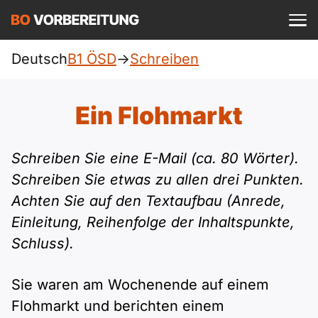
Einloggen
ist kostenlos?
Deutsch
B1 ÖSD
->
Schreiben
ÖSD
A1
Allgemein
Ein Flohmarkt
Deutsch
A1 Allgemein
A2
DTZ
Schreiben Sie eine E-Mail (ca. 80 Wörter).
Englisch
A1 DTZ
Schreiben Sie etwas zu allen drei Punkten.
A2 Allgemein
Beruf
B1
Achten Sie auf den Textaufbau (Anrede,
Türkisch
A1 telc
Einleitung, Reihenfolge der Inhaltspunkte,
A2 DTZ
telc
B1 Allgemein
B2
Ukrainisch
Schluss).
A1 Goethe
A2 telc
Goethe
B1 DTZ
Blog
B2 Allgemein
Russisch
Sie waren am Wochenende auf einem
A1 ÖIF
A2 Goethe
Flohmarkt und berichten einem
ÖIF
B1 Beruf
Webinare
B2 Beruf