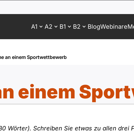
A1
A2
B1
B2
Blog
Webinare
Me
me an einem Sportwettbewerb
an einem Spor
 80 Wörter). Schreiben Sie etwas zu allen drei