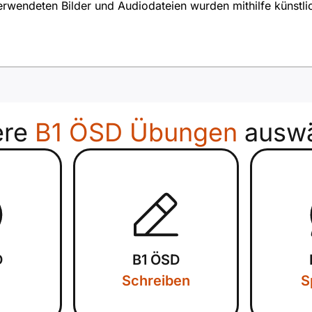
rwendeten Bilder und Audiodateien wurden mithilfe künstliche
ere
B1 ÖSD Übungen
auswä
D
B1 ÖSD
Schreiben
S