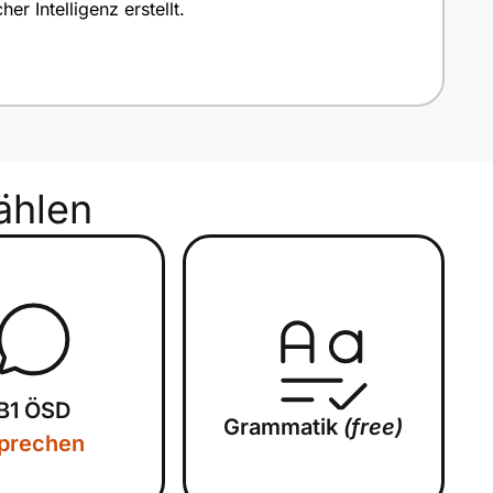
r Intelligenz erstellt.
hlen
B1 ÖSD
Grammatik
(free)
prechen