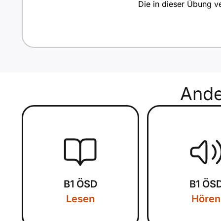
Die in dieser Übung ve
And
B1 ÖSD
B1 ÖS
Lesen
Hören