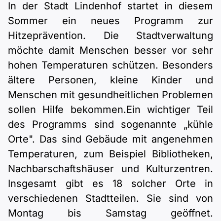
Polnisch
In der Stadt Lindenhof startet in diesem
A2 ÖIF
Pflege (telc)
Sommer ein neues Programm zur
B1 telc
Mehr Tools
B2 telc
Hitzeprävention. Die Stadtverwaltung
B1 Goethe
möchte damit Menschen besser vor sehr
Online-Kurse
B2 Goethe
hohen Temperaturen schützen. Besonders
B1 ÖIF
Einbürgerungstest
ältere Personen, kleine Kinder und
B2 Pflege (telc)
Menschen mit gesundheitlichen Problemen
B1 ÖSD
Spiele
sollen Hilfe bekommen.Ein wichtiger Teil
des Programms sind sogenannte „kühle
B1 Pflege (telc)
Schulen & Kurse
Orte". Das sind Gebäude mit angenehmen
Temperaturen, zum Beispiel Bibliotheken,
Lebenslauf erstellen
Nachbarschaftshäuser und Kulturzentren.
Insgesamt gibt es 18 solcher Orte in
Motivationsbriefe
verschiedenen Stadtteilen. Sie sind von
Montag bis Samstag geöffnet.