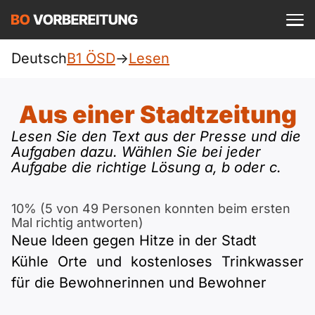
Einloggen
ist kostenlos?
Deutsch
B1 ÖSD
->
Lesen
ÖSD
A1
Allgemein
Aus einer Stadtzeitung
Deutsch
A1 Allgemein
Lesen Sie den Text aus der Presse und die
A2
DTZ
Aufgaben dazu. Wählen Sie bei jeder
Englisch
Aufgabe die richtige Lösung a, b oder c.
A1 DTZ
A2 Allgemein
Beruf
B1
Türkisch
10% (5 von 49 Personen konnten beim ersten
A1 telc
A2 DTZ
telc
Mal richtig antworten)
B1 Allgemein
B2
Ukrainisch
Neue Ideen gegen Hitze in der Stadt
A1 Goethe
A2 telc
Kühle Orte und kostenloses Trinkwasser
Goethe
B1 DTZ
Blog
B2 Allgemein
Russisch
für die Bewohnerinnen und Bewohner
A1 ÖIF
A2 Goethe
ÖIF
B1 Beruf
Webinare
B2 Beruf