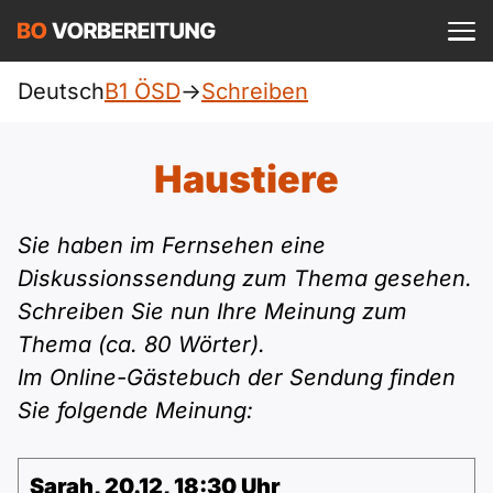
Einloggen
ist kostenlos?
Deutsch
B1 ÖSD
->
Schreiben
ÖSD
A1
Allgemein
Haustiere
Deutsch
A1 Allgemein
A2
DTZ
Sie haben im Fernsehen eine
Englisch
A1 DTZ
Diskussionssendung zum Thema gesehen.
A2 Allgemein
Beruf
B1
Schreiben Sie nun Ihre Meinung zum
Türkisch
A1 telc
Thema (ca. 80 Wörter).
A2 DTZ
telc
B1 Allgemein
B2
Ukrainisch
Im Online-Gästebuch der Sendung finden
A1 Goethe
A2 telc
Sie folgende Meinung:
Goethe
B1 DTZ
Blog
B2 Allgemein
Russisch
A1 ÖIF
A2 Goethe
ÖIF
B1 Beruf
Webinare
B2 Beruf
Sarah, 20.12, 18:30 Uhr