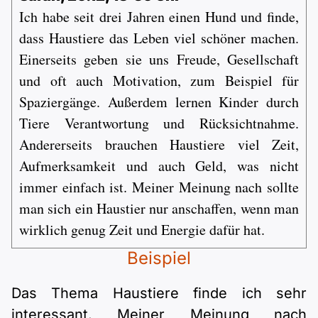
Polnisch
Ich habe seit drei Jahren einen Hund und finde,
A2 ÖIF
Pflege (telc)
B1 telc
Mehr Tools
B2 telc
dass Haustiere das Leben viel schöner machen.
Einerseits geben sie uns Freude, Gesellschaft
B1 Goethe
Online-Kurse
B2 Goethe
und oft auch Motivation, zum Beispiel für
Spaziergänge. Außerdem lernen Kinder durch
B1 ÖIF
Einbürgerungstest
B2 Pflege (telc)
Tiere Verantwortung und Rücksichtnahme.
Andererseits brauchen Haustiere viel Zeit,
B1 ÖSD
Spiele
Aufmerksamkeit und auch Geld, was nicht
immer einfach ist. Meiner Meinung nach sollte
B1 Pflege (telc)
Schulen & Kurse
man sich ein Haustier nur anschaffen, wenn man
wirklich genug Zeit und Energie dafür hat.
Lebenslauf erstellen
Beispiel
Motivationsbriefe
Das Thema Haustiere finde ich sehr
interessant. Meiner Meinung nach