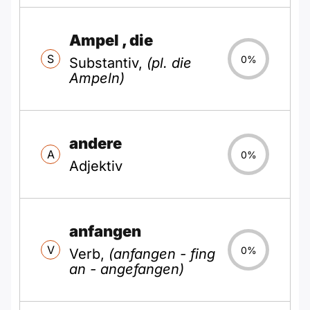
Ampel
, die
S
0%
Substantiv,
(pl. die
Ampeln)
andere
A
0%
Adjektiv
anfangen
V
0%
Verb,
(anfangen - fing
an - angefangen)