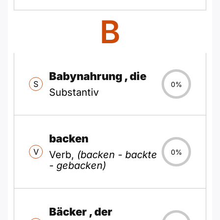
B
Babynahrung
, die
S
0%
Substantiv
backen
V
0%
Verb,
(backen - backte
- gebacken)
Bäcker
, der