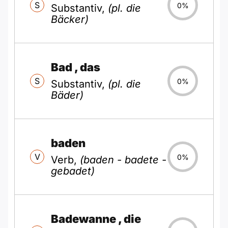
S
0%
Substantiv,
(pl. die
Bäcker)
Bad
, das
S
0%
Substantiv,
(pl. die
Bäder)
baden
V
0%
Verb,
(baden - badete -
gebadet)
Badewanne
, die