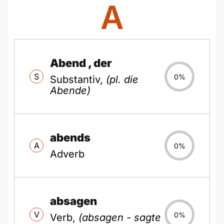
A
Abend
, der
S
0%
Substantiv,
(pl. die
Abende)
abends
A
0%
Adverb
absagen
V
0%
Verb,
(absagen - sagte