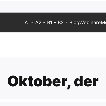
A1
A2
B1
B2
Blog
Webinare
Me
Oktober, der