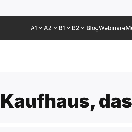
A1
A2
B1
B2
Blog
Webinare
Me
Kaufhaus, das