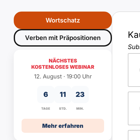
Wortschatz
Ka
Verben mit Präpositionen
Sub
NÄCHSTES
KOSTENLOSES WEBINAR
12. August · 19:00 Uhr
6
11
23
TAGE
STD.
MIN.
Mehr erfahren