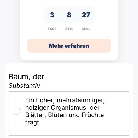
Polnisch
A2 ÖIF
Pflege (telc)
B1 telc
Mehr Tools
3
8
27
B2 telc
TAGE
STD.
MIN.
B1 Goethe
Online-Kurse
B2 Goethe
Mehr erfahren
B1 ÖIF
Einbürgerungstest
B2 Pflege (telc)
B1 ÖSD
Spiele
Baum, der
B1 Pflege (telc)
Schulen & Kurse
Substantiv
Ein hoher, mehrstämmiger,
Lebenslauf erstellen
holziger Organismus, der
Blätter, Blüten und Früchte
Motivationsbriefe
trägt