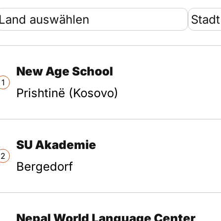
New Age School
1
Prishtinë (Kosovo)
SU Akademie
2
Bergedorf
Nepal World Language Center