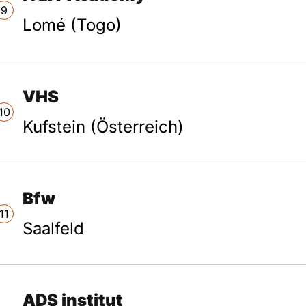
9
Lomé (Togo)
VHS
10
Kufstein (Österreich)
Bfw
11
Saalfeld
ADS institut