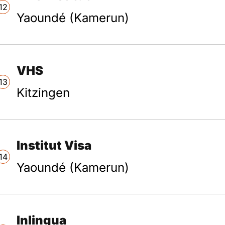
12
Yaoundé (Kamerun)
VHS
13
Kitzingen
Institut Visa
14
Yaoundé (Kamerun)
Inlingua