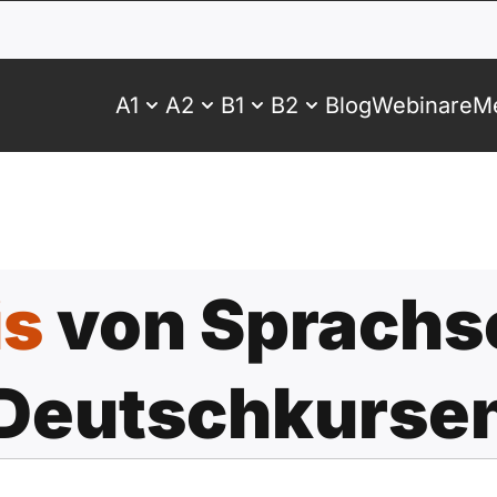
A1
A2
B1
B2
Blog
Webinare
Me
is
von Sprachs
Deutschkurse