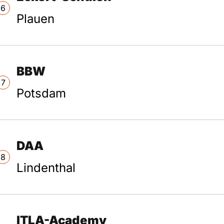
6
Plauen
BBW
7
Potsdam
DAA
8
Lindenthal
ITLA-Academy