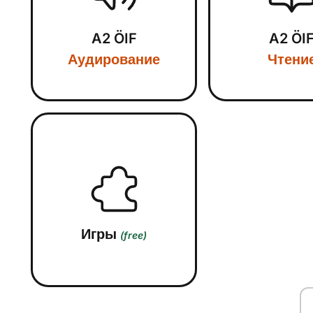
A2 ÖIF
A2 ÖI
Аудирование
Чтени
Игры
(free)