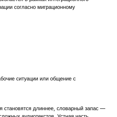
рации согласно миграционному
абочие ситуации или общение с
ия становятся длиннее, словарный запас —
ложных аудиотекстов. Устная часть