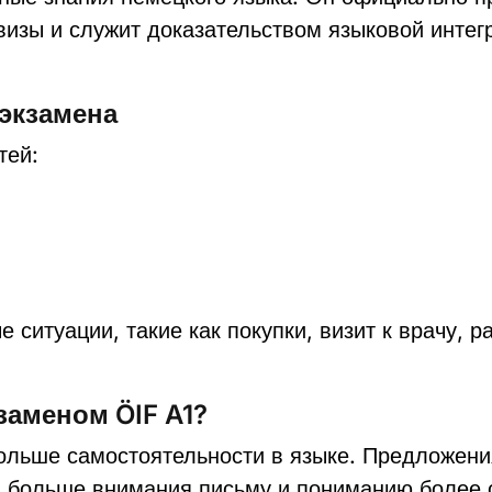
визы и служит доказательством языковой интег
экзамена
тей:
ситуации, такие как покупки, визит к врачу, р
заменом ÖIF A1?
 больше самостоятельности в языке. Предложен
 больше внимания письму и пониманию более с