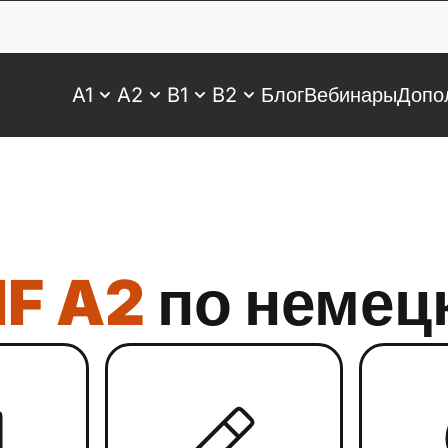
A1
A2
B1
B2
Блог
Вебинары
Допо
IF A2
по немец