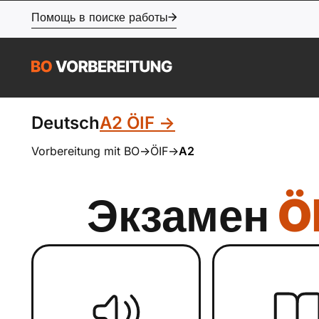
Помощь в поиске работы
Deutsch
A2 ÖIF ->
Vorbereitung mit BO
->
ÖIF
->
A2
Экзамен
Ö