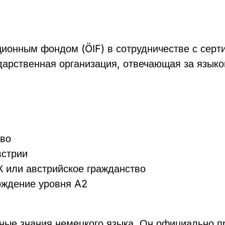
ционным фондом (ÖIF) в сотрудничестве с се
ударственная организация, отвечающая за язык
тво
встрии
 или австрийское гражданство
рждение уровня A2
ые знания немецкого языка. Он официально пр