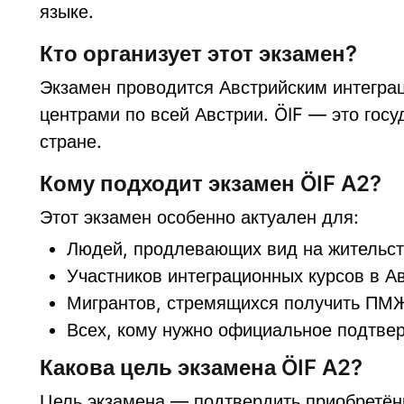
языке.
Кто организует этот экзамен?
Экзамен проводится Австрийским интегра
центрами по всей Австрии. ÖIF — это гос
стране.
Кому подходит экзамен ÖIF A2?
Этот экзамен особенно актуален для:
Людей, продлевающих вид на жительс
Участников интеграционных курсов в А
Мигрантов, стремящихся получить ПМЖ
Всех, кому нужно официальное подтве
Какова цель экзамена ÖIF A2?
Цель экзамена — подтвердить приобретённ