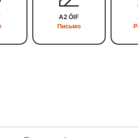
F
A2 ÖIF
е
Письмо
Р