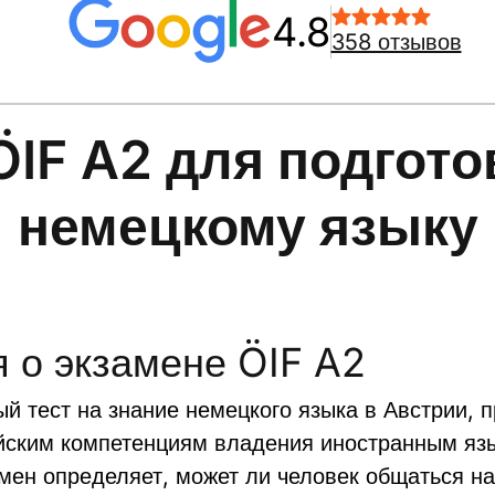
4.8
358 отзывов
IF A2 для подготов
немецкому языку
 о экзамене ÖIF A2
й тест на знание немецкого языка в Австрии,
йским компетенциям владения иностранным язык
амен определяет, может ли человек общаться 