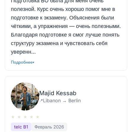
Подготовка BO была для меня очень
полезной. Курс очень хорошо помог мне в
подготовке к экзамену. Объяснения были
чёткими, а упражнения — очень полезными.
Благодаря подготовке я смог лучше понять
структуру экзамена и чувствовать себя
уверенн…
Подробнее
▾
Majid Kessab
Libanon → Berlin
📍
★
★
★
★
★
telc B1
Февраль 2026