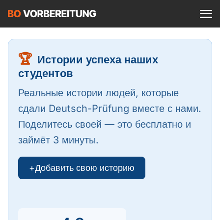
Войти
Это бесплатно?
Языковой курс
🏆
Истории успеха наших
A1
Allgemein
студентов
Russisch
Реальные истории людей, которые
A1 Allgemein
A2
DTZ
сдали Deutsch-Prüfung вместе с нами.
Deutsch
A1 DTZ
Поделитесь своей — это бесплатно и
A2 Allgemein
Beruf
B1
займёт 3 минуты.
Englisch
A1 telc
A2 DTZ
telc
B1 Allgemein
B2
Türkisch
+
Добавить свою историю
A1 Goethe
A2 telc
Goethe
B1 DTZ
Блог
B2 Allgemein
Ukrainisch
A1 ÖIF
A2 Goethe
ÖIF
B1 Beruf
Вебинары
B2 Beruf