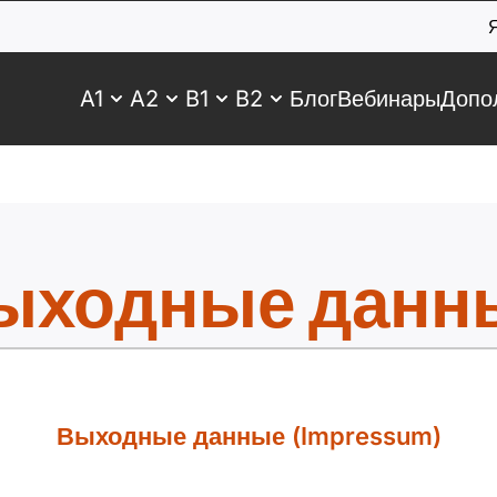
A1
A2
B1
B2
Блог
Вебинары
Допо
ыходные данн
Выходные данные (Impressum)