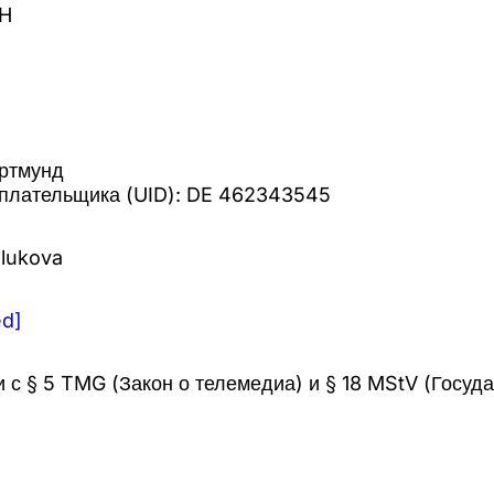
bH
ортмунд
плательщика (UID): DE 462343545
alukova
ed]
и с § 5 TMG (Закон о телемедиа) и § 18 MStV (Госуд