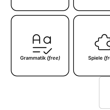
Grammatik
(free)
Spiele
(f