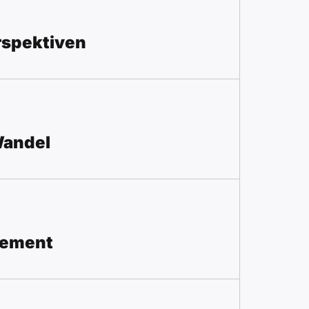
erspektiven
Wandel
gement