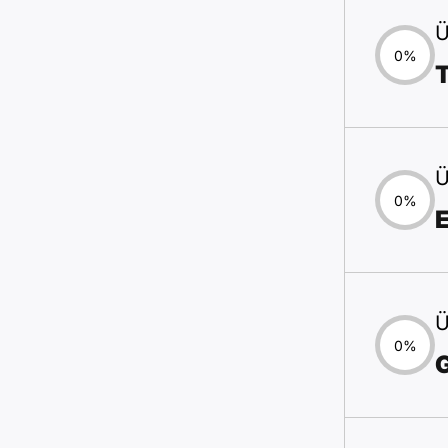
Ü
0%
T
Ü
0%
Ü
0%
G