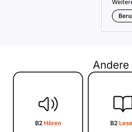
Weiter
Beru
Andere
B2
Hören
B2
Les