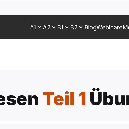
A1
A2
B1
B2
Blog
Webinare
Me
Lesen
Teil 1
Übu