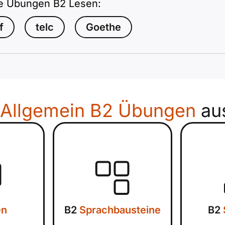
e Übungen B2 Lesen:
f
telc
Goethe
Allgemein B2 Übungen
au
en
B2
Sprachbausteine
B2