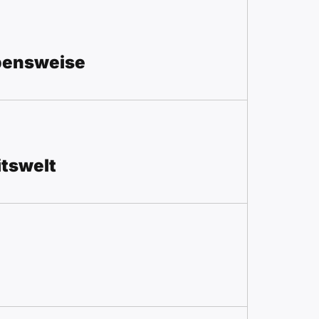
bensweise
itswelt