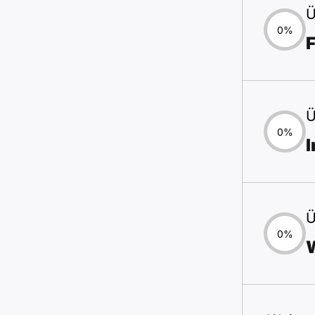
Ü
0%
F
Ü
0%
Ü
0%