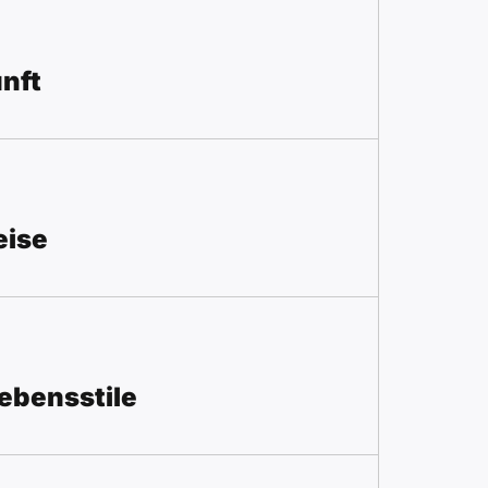
unft
eise
ebensstile