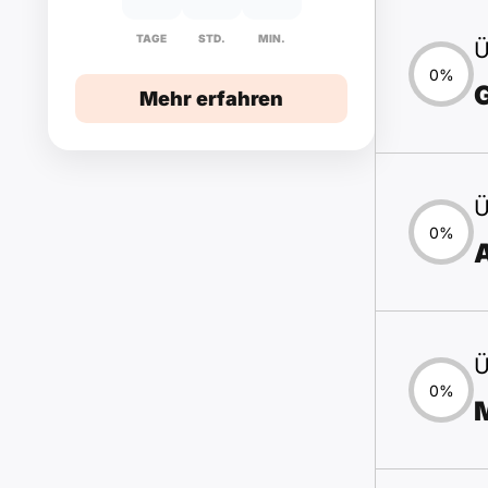
TAGE
STD.
MIN.
Ü
0%
Mehr erfahren
Ü
0%
A
Ü
0%
M