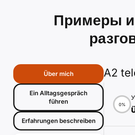
Примеры и 
разго
A2 te
Über mich
Ein Alltagsgespräch
У
führen
0%
Ü
Erfahrungen beschreiben