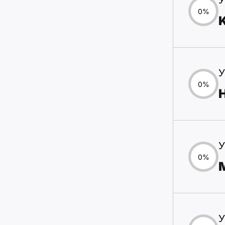
У
0%
У
0%
У
0%
У