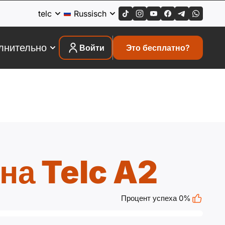
telc
Russisch
лнительно
Войти
Это бесплатно?
на Telc A2
Процент успеха 0%