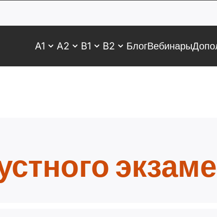
A1
A2
B1
B2
Блог
Вебинары
Допо
устного экзаме