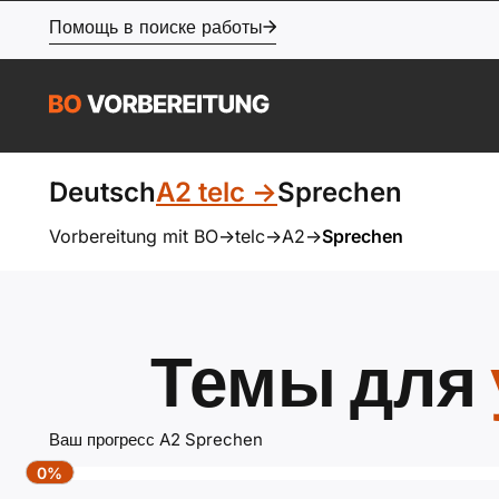
Помощь в поиске работы
Deutsch
A2 telc ->
Sprechen
Vorbereitung mit BO
->
telc
->
A2
->
Sprechen
Темы для
Ваш прогресс A2 Sprechen
0%