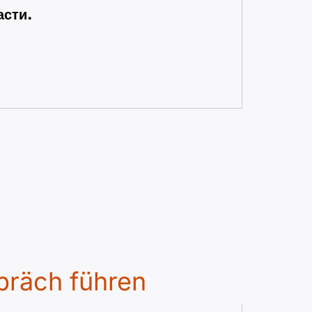
асти.
präch führen