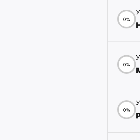
У
0%
У
0%
У
0%
P