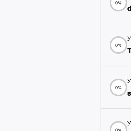
0%
d
У
0%
У
0%
У
0%