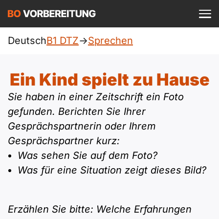
Einloggen
ist kostenlos?
Deutsch
B1 DTZ
->
Sprechen
DTZ
A1
Allgemein
Ein Kind spielt zu Hause
Deutsch
A1 Allgemein
Sie haben in einer Zeitschrift ein Foto
A2
Beruf
Englisch
gefunden. Berichten Sie Ihrer
A1 DTZ
A2 Allgemein
Gesprächspartnerin oder Ihrem
telc
B1
Türkisch
Gesprächspartner kurz:
A1 telc
A2 DTZ
Goethe
Was sehen Sie auf dem Foto?
B1 Allgemein
B2
Ukrainisch
Was für eine Situation zeigt dieses Bild?
A1 Goethe
A2 telc
ÖIF
B1 DTZ
Blog
B2 Allgemein
Russisch
A1 ÖIF
A2 Goethe
Erzählen Sie bitte: Welche Erfahrungen
ÖSD
B1 Beruf
Webinare
B2 Beruf