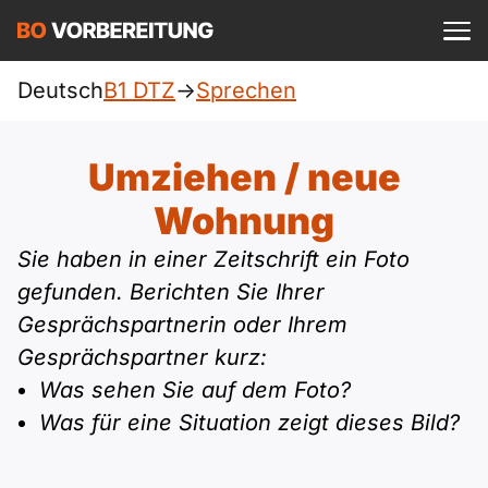
Einloggen
ist kostenlos?
Deutsch
B1 DTZ
->
Sprechen
DTZ
A1
Allgemein
Umziehen / neue
Deutsch
A1 Allgemein
Wohnung
A2
Beruf
Englisch
Sie haben in einer Zeitschrift ein Foto
A1 DTZ
A2 Allgemein
telc
B1
gefunden. Berichten Sie Ihrer
Türkisch
Gesprächspartnerin oder Ihrem
A1 telc
A2 DTZ
Goethe
B1 Allgemein
B2
Gesprächspartner kurz:
Ukrainisch
Was sehen Sie auf dem Foto?
A1 Goethe
A2 telc
ÖIF
B1 DTZ
Blog
B2 Allgemein
Was für eine Situation zeigt dieses Bild?
Russisch
A1 ÖIF
A2 Goethe
ÖSD
B1 Beruf
Webinare
B2 Beruf