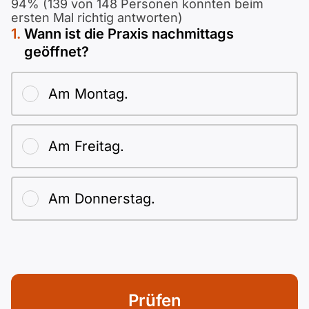
Polnisch
94% (139 von 148 Personen konnten beim
ersten Mal richtig antworten)
A2 ÖIF
Pflege (telc)
B1 telc
Mehr Tools
B2 telc
Wann ist die Praxis nachmittags
geöffnet?
B1 Goethe
Online-Kurse
B2 Goethe
Am Montag.
B1 ÖIF
Einbürgerungstest
B2 Pflege (telc)
Am Freitag.
B1 ÖSD
Spiele
B1 Pflege (telc)
Schulen & Kurse
Am Donnerstag.
Lebenslauf erstellen
Motivationsbriefe
Prüfen