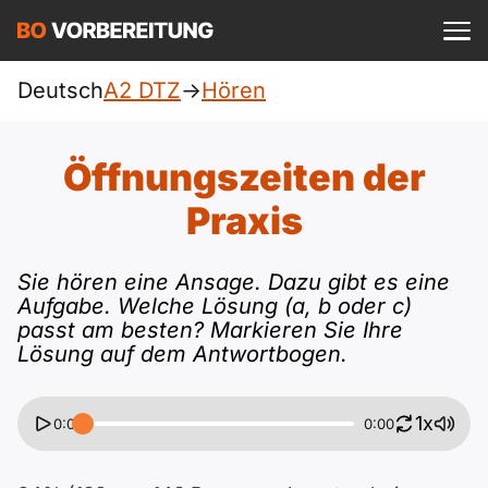
Einloggen
ist kostenlos?
Deutsch
A2 DTZ
->
Hören
DTZ
A1
Allgemein
Öffnungszeiten der
Deutsch
A1 Allgemein
Praxis
A2
Beruf
Englisch
A1 DTZ
A2 Allgemein
Sie hören eine Ansage. Dazu gibt es eine
telc
B1
Aufgabe. Welche Lösung (a, b oder c)
Türkisch
passt am besten? Markieren Sie Ihre
A1 telc
A2 DTZ
Goethe
B1 Allgemein
B2
Lösung auf dem Antwortbogen.
Ukrainisch
A1 Goethe
A2 telc
ÖIF
B1 DTZ
Blog
B2 Allgemein
1x
0:00
0:00
Russisch
A1 ÖIF
A2 Goethe
ÖSD
B1 Beruf
Webinare
B2 Beruf