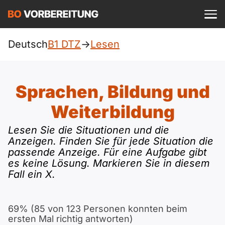
Einloggen
ist kostenlos?
DTZ
Deutsch
B1 DTZ
->
Lesen
A1
Allgemein
Deutsch
Sprachen, Bildung und
A1 Allgemein
A2
Beruf
Weiterbildung
Englisch
A1 DTZ
A2 Allgemein
Lesen Sie die Situationen und die
telc
B1
Anzeigen. Finden Sie für jede Situation die
Türkisch
passende Anzeige. Für eine Aufgabe gibt
A1 telc
A2 DTZ
Goethe
B1 Allgemein
B2
es keine Lösung. Markieren Sie in diesem
Ukrainisch
Fall ein X.
A1 Goethe
A2 telc
ÖIF
B1 DTZ
Blog
B2 Allgemein
Russisch
69% (85 von 123 Personen konnten beim
A1 ÖIF
A2 Goethe
ÖSD
B1 Beruf
Webinare
ersten Mal richtig antworten)
B2 Beruf