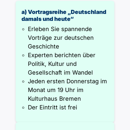
Polnisch
A2 ÖIF
Pflege (telc)
a) Vortragsreihe „Deutschland
B1 telc
Mehr Tools
B2 telc
damals und heute“
B1 Goethe
Erleben Sie spannende
Online-Kurse
B2 Goethe
Vorträge zur deutschen
B1 ÖIF
Einbürgerungstest
Geschichte
B2 Pflege (telc)
Experten berichten über
B1 ÖSD
Spiele
Politik, Kultur und
Gesellschaft im Wandel
B1 Pflege (telc)
Schulen & Kurse
Jeden ersten Donnerstag im
Monat um 19 Uhr im
Lebenslauf erstellen
Kulturhaus Bremen
Der Eintritt ist frei
Motivationsbriefe