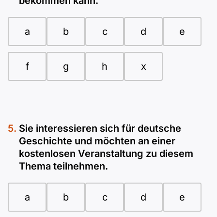
bekommen kann.
a
b
c
d
e
f
g
h
x
Sie interessieren sich für deutsche
Geschichte und möchten an einer
kostenlosen Veranstaltung zu diesem
Thema teilnehmen.
a
b
c
d
e