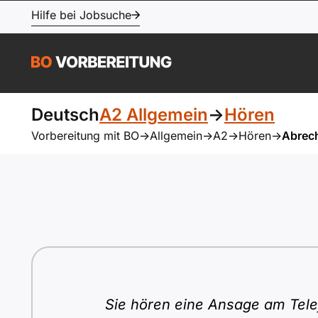
Hilfe bei Jobsuche
Deutsch
A2 Allgemein
->
Hören
Vorbereitung mit BO
->
Allgemein
->
A2
->
Hören
->
Abrec
Sie hören eine Ansage am Telef