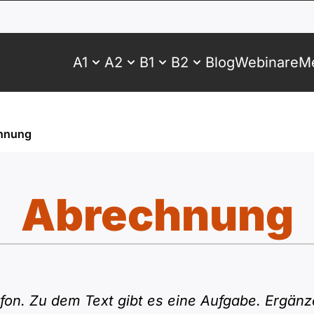
A1
A2
B1
B2
Blog
Webinare
Me
hnung
Abrechnung
on. Zu dem Text gibt es eine Aufgabe. Ergänz