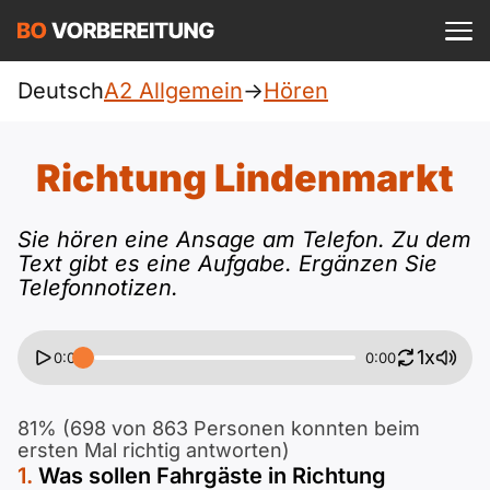
Einloggen
ist kostenlos?
Deutsch
A2 Allgemein
->
Hören
Allgemein
A1
DTZ
Richtung Lindenmarkt
Deutsch
A1 Allgemein
A2
Beruf
Sie hören eine Ansage am Telefon. Zu dem
Englisch
Text gibt es eine Aufgabe. Ergänzen Sie
A1 DTZ
A2 Allgemein
telc
B1
Telefonnotizen.
Türkisch
A1 telc
A2 DTZ
Goethe
B1 Allgemein
B2
1x
0:00
0:00
Ukrainisch
A1 Goethe
A2 telc
ÖIF
B1 DTZ
Blog
B2 Allgemein
81% (698 von 863 Personen konnten beim
Russisch
ersten Mal richtig antworten)
A1 ÖIF
A2 Goethe
ÖSD
B1 Beruf
Webinare
Was sollen Fahrgäste in Richtung
B2 Beruf