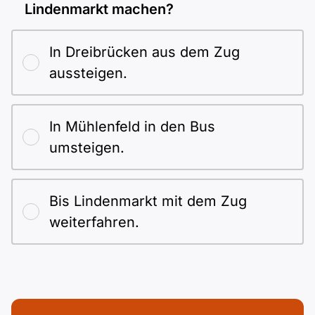
Polnisch
Lindenmarkt machen?
A2 ÖIF
Pflege (telc)
B1 telc
Mehr Tools
B2 telc
In Dreibrücken aus dem Zug
B1 Goethe
Online-Kurse
aussteigen.
B2 Goethe
B1 ÖIF
Einbürgerungstest
B2 Pflege (telc)
In Mühlenfeld in den Bus
umsteigen.
B1 ÖSD
Spiele
B1 Pflege (telc)
Schulen & Kurse
Bis Lindenmarkt mit dem Zug
weiterfahren.
Lebenslauf erstellen
Motivationsbriefe