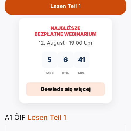
Russisch
Lesen Teil 1
A2 ÖIF
Pflege (telc)
B1 telc
Dodatkowo
B2 telc
NAJBLIŻSZE
B1 Goethe
Kursy online
B2 Goethe
BEZPŁATNE WEBINARIUM
12. August · 19:00 Uhr
B1 ÖIF
Test na obywatelstwo
B2 Pflege (telc)
5
6
41
B1 ÖSD
Gry
TAGE
STD.
MIN.
B1 Pflege (telc)
Szkoły i kursy
Dowiedz się więcej
stwórz CV
Listy motywacyjne
A1 ÖIF
Lesen Teil 1