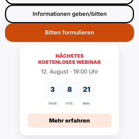
Polnisch
A2 ÖIF
Pflege (telc)
B1 telc
Mehr Tools
Informationen geben/bitten
B2 telc
B1 Goethe
Online-Kurse
B2 Goethe
Bitten formulieren
B1 ÖIF
Einbürgerungstest
B2 Pflege (telc)
NÄCHSTES
KOSTENLOSES WEBINAR
B1 ÖSD
Spiele
12. August · 19:00 Uhr
B1 Pflege (telc)
Schulen & Kurse
3
8
21
Lebenslauf erstellen
TAGE
STD.
MIN.
Motivationsbriefe
Mehr erfahren