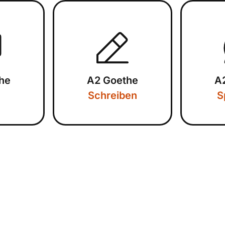
he
A2 Goethe
A
Schreiben
S