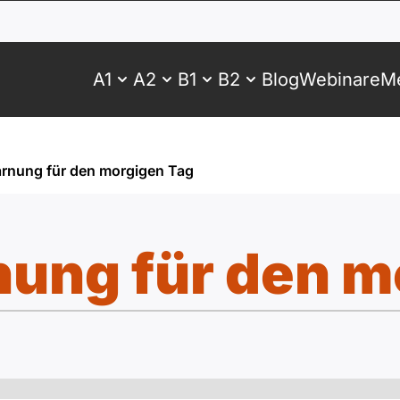
A1
A2
B1
B2
Blog
Webinare
Me
rnung für den morgigen Tag
ung für den m