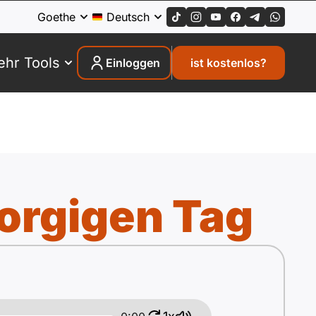
Goethe
Deutsch
hr Tools
Einloggen
ist kostenlos?
orgigen Tag