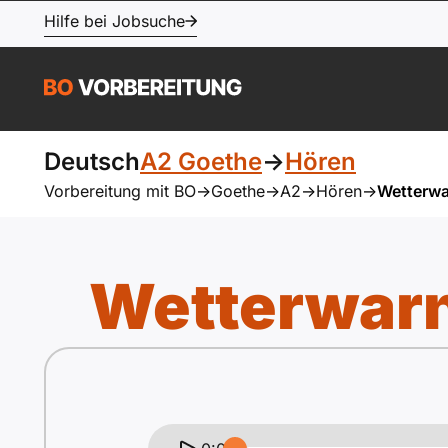
Hilfe bei Jobsuche
Deutsch
A2 Goethe
->
Hören
Vorbereitung mit BO
->
Goethe
->
A2
->
Hören
->
Wetterwa
Wetterwarn