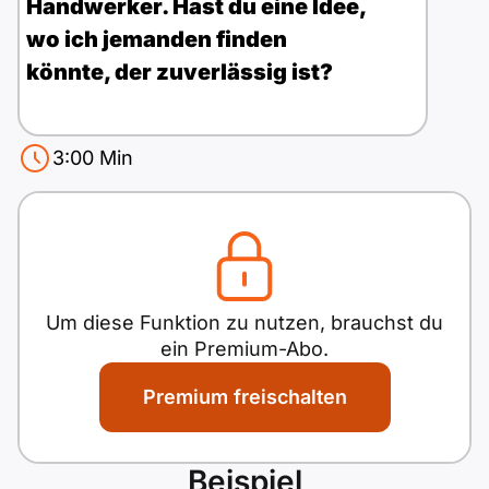
Polnisch
Handwerker. Hast du eine Idee,
wo ich jemanden finden
A2 ÖIF
Pflege (telc)
B1 telc
Mehr Tools
B2 telc
könnte, der zuverlässig ist?
B1 Goethe
Online-Kurse
B2 Goethe
3:00
Min
B1 ÖIF
Einbürgerungstest
B2 Pflege (telc)
Antwortboben
Wörter:
0
B1 ÖSD
Spiele
B1 Pflege (telc)
Schulen & Kurse
Um diese Funktion zu nutzen, brauchst du
ein Premium-Abo.
Lebenslauf erstellen
Premium freischalten
Motivationsbriefe
Beispiel