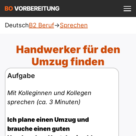
Einloggen
ist kostenlos?
Deutsch
B2 Beruf
->
Sprechen
Beruf
A1
Allgemein
Handwerker für den
Deutsch
A1 Allgemein
Umzug finden
A2
DTZ
Englisch
Aufgabe
A1 DTZ
A2 Allgemein
telc
B1
Türkisch
Mit Kolleginnen und Kollegen
A1 telc
A2 DTZ
Goethe
B1 Allgemein
B2
sprechen (ca. 3 Minuten)
Ukrainisch
A1 Goethe
A2 telc
ÖIF
B1 DTZ
Blog
B2 Allgemein
Ich plane einen Umzug und
Russisch
A1 ÖIF
brauche einen guten
A2 Goethe
ÖSD
B1 Beruf
Webinare
B2 Beruf