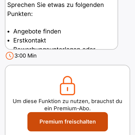
Polnisch
Sprechen Sie etwas zu folgenden
A2 ÖIF
Pflege (telc)
B1 telc
Mehr Tools
Punkten:
B2 telc
B1 Goethe
Online-Kurse
Angebote finden
B2 Goethe
Erstkontakt
B1 ÖIF
Einbürgerungstest
B2 Pflege (telc)
Bewerbungsunterlagen oder -
3:00
Min
gespräch
B1 ÖSD
Spiele
Antwortboben
Wörter:
0
B1 Pflege (telc)
Schulen & Kurse
Lebenslauf erstellen
Um diese Funktion zu nutzen, brauchst du
ein Premium-Abo.
Motivationsbriefe
Premium freischalten