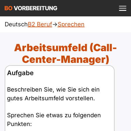
Einloggen
ist kostenlos?
Deutsch
B2 Beruf
->
Sprechen
Beruf
A1
Allgemein
Arbeitsumfeld (Call-
Deutsch
A1 Allgemein
Center-Manager)
A2
DTZ
Englisch
Aufgabe
A1 DTZ
A2 Allgemein
telc
B1
Türkisch
Beschreiben Sie, wie Sie sich ein
A1 telc
A2 DTZ
Goethe
B1 Allgemein
B2
gutes Arbeitsumfeld vorstellen.
Ukrainisch
A1 Goethe
A2 telc
ÖIF
B1 DTZ
Blog
B2 Allgemein
Sprechen Sie etwas zu folgenden
Russisch
A1 ÖIF
Punkten:
A2 Goethe
ÖSD
B1 Beruf
Webinare
B2 Beruf