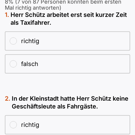
Polnisch
8% (7 von 87 Personen konnten beim ersten
Mal richtig antworten)
A2 ÖIF
Pflege (telc)
B1 telc
Mehr Tools
B2 telc
Herr Schütz arbeitet erst seit kurzer Zeit
als Taxifahrer.
B1 Goethe
Online-Kurse
B2 Goethe
richtig
B1 ÖIF
Einbürgerungstest
B2 Pflege (telc)
falsch
B1 ÖSD
Spiele
B1 Pflege (telc)
Schulen & Kurse
In der Kleinstadt hatte Herr Schütz keine
Lebenslauf erstellen
Geschäftsleute als Fahrgäste.
Motivationsbriefe
richtig