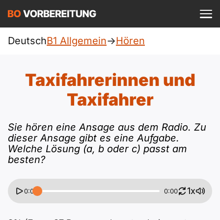
Einloggen
ist kostenlos?
Deutsch
B1 Allgemein
->
Hören
Allgemein
A1
DTZ
Taxifahrerinnen und
Deutsch
A1 Allgemein
Taxifahrer
A2
Beruf
Englisch
A1 DTZ
A2 Allgemein
Sie hören eine Ansage aus dem Radio. Zu
telc
B1
dieser Ansage gibt es eine Aufgabe.
Türkisch
Welche Lösung (a, b oder c) passt am
A1 telc
A2 DTZ
Goethe
B1 Allgemein
B2
besten?
Ukrainisch
A1 Goethe
A2 telc
ÖIF
B1 DTZ
Blog
B2 Allgemein
1x
0:00
0:00
Russisch
A1 ÖIF
A2 Goethe
ÖSD
B1 Beruf
Webinare
B2 Beruf