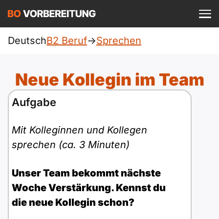
Einloggen
ist kostenlos?
Deutsch
B2 Beruf
->
Sprechen
Beruf
A1
Allgemein
Neue Kollegin im Team
Deutsch
A1 Allgemein
A2
DTZ
Aufgabe
Englisch
A1 DTZ
A2 Allgemein
telc
B1
Mit Kolleginnen und Kollegen
Türkisch
sprechen (ca. 3 Minuten)
A1 telc
A2 DTZ
Goethe
B1 Allgemein
B2
Ukrainisch
Unser Team bekommt nächste
A1 Goethe
A2 telc
ÖIF
B1 DTZ
Blog
B2 Allgemein
Woche Verstärkung. Kennst du
Russisch
die neue Kollegin schon?
A1 ÖIF
A2 Goethe
ÖSD
B1 Beruf
Webinare
B2 Beruf