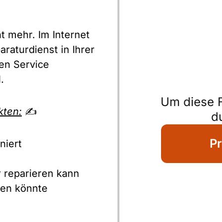
ht mehr. Im Internet
raturdienst in Ihrer
en Service
.
Um diese F
kten:
✍
d
Pr
niert
 reparieren kann
ten könnte