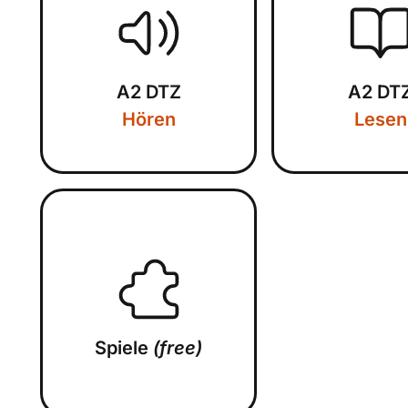
A2 DTZ
A2 DT
Hören
Lesen
Spiele
(free)