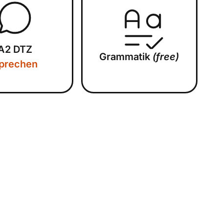
A2 DTZ
Grammatik
(free)
prechen