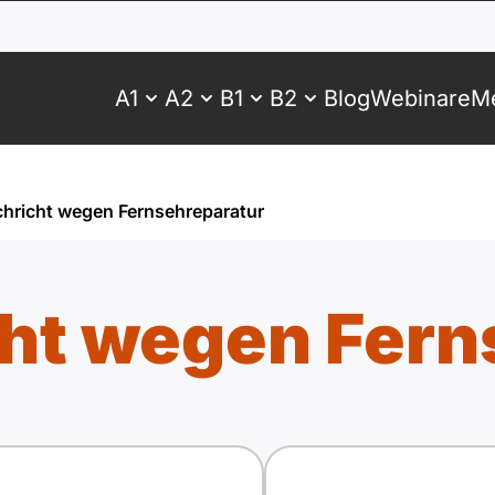
A1
A2
B1
B2
Blog
Webinare
Me
chricht wegen Fernsehreparatur
cht wegen Fern
Antwortbogen