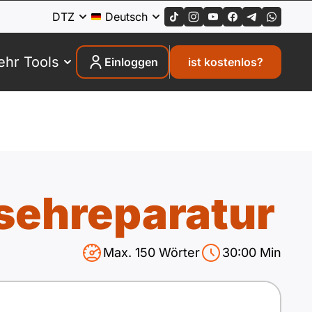
DTZ
Deutsch
hr Tools
Einloggen
ist kostenlos?
sehreparatur
Max. 150 Wörter
30:00
Min
Wörter:
0