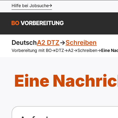
Hilfe bei Jobsuche
Deutsch
A2 DTZ
->
Schreiben
Vorbereitung mit BO
->
DTZ
->
A2
->
Schreiben
->
Eine Na
Eine Nachri