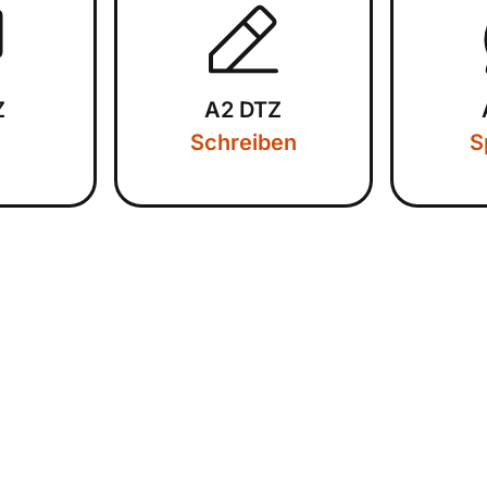
Z
A2 DTZ
Schreiben
S