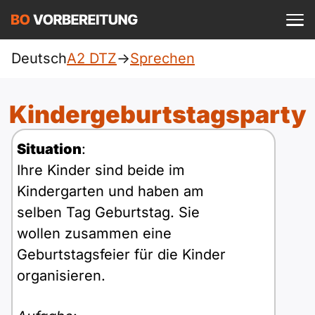
Einloggen
ist kostenlos?
Deutsch
A2 DTZ
->
Sprechen
DTZ
A1
Allgemein
Kindergeburtstagsparty
Deutsch
A1 Allgemein
A2
Beruf
Situation
:
Englisch
Ihre Kinder sind beide im
A1 DTZ
A2 Allgemein
telc
B1
Kindergarten und haben am
Türkisch
selben Tag Geburtstag. Sie
A1 telc
A2 DTZ
Goethe
B1 Allgemein
B2
wollen zusammen eine
Ukrainisch
Geburtstagsfeier für die Kinder
A1 Goethe
A2 telc
ÖIF
B1 DTZ
Blog
B2 Allgemein
organisieren.
Russisch
A1 ÖIF
A2 Goethe
ÖSD
B1 Beruf
Webinare
B2 Beruf