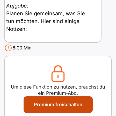
Polnisch
Aufgabe:
A2 ÖIF
Pflege (telc)
B1 telc
Mehr Tools
B2 telc
Planen Sie gemeinsam, was Sie
tun möchten. Hier sind einige
B1 Goethe
Online-Kurse
B2 Goethe
Notizen:
B1 ÖIF
Einbürgerungstest
B2 Pflege (telc)
Passende Termine
6:00
Min
Treffpunkt und Uhrzeit
B1 ÖSD
Spiele
Dauer des Besuchs
Antwortboben
Wörter:
0
Kosten für Eintritt und Führung
B1 Pflege (telc)
Schulen & Kurse
Fotos machen
Welche Museumsart?
Lebenslauf erstellen
Um diese Funktion zu nutzen, brauchst du
ein Premium-Abo.
Motivationsbriefe
Premium freischalten