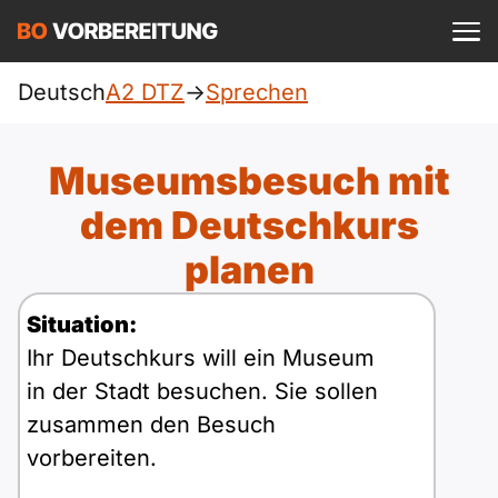
Einloggen
ist kostenlos?
Deutsch
A2 DTZ
->
Sprechen
DTZ
A1
Allgemein
Museumsbesuch mit
Deutsch
A1 Allgemein
dem Deutschkurs
A2
Beruf
Englisch
planen
A1 DTZ
A2 Allgemein
telc
B1
Türkisch
Situation:
A1 telc
A2 DTZ
Goethe
B1 Allgemein
Ihr Deutschkurs will ein Museum
B2
Ukrainisch
in der Stadt besuchen. Sie sollen
A1 Goethe
A2 telc
ÖIF
B1 DTZ
zusammen den Besuch
Blog
B2 Allgemein
Russisch
vorbereiten.
A1 ÖIF
A2 Goethe
ÖSD
B1 Beruf
Webinare
B2 Beruf