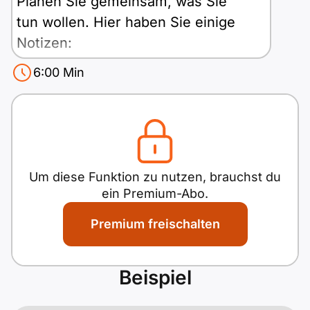
Planen Sie gemeinsam, was Sie
Polnisch
tun wollen. Hier haben Sie einige
A2 ÖIF
Pflege (telc)
B1 telc
Mehr Tools
B2 telc
Notizen:
B1 Goethe
Online-Kurse
B2 Goethe
6:00
Min
Aktivitäten bei gutem Wetter?
Aktivitäten bei schlechtem
B1 ÖIF
Einbürgerungstest
B2 Pflege (telc)
Antwortboben
Wörter:
0
Wetter?
Essen und Trinken?
B1 ÖSD
Spiele
Was tun am Abend?
Um diese Funktion zu nutzen, brauchst du
…?
B1 Pflege (telc)
Schulen & Kurse
ein Premium-Abo.
Premium freischalten
Lebenslauf erstellen
Motivationsbriefe
Beispiel