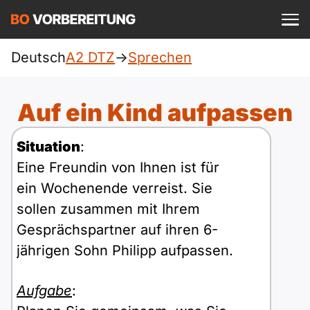
Einloggen
ist kostenlos?
Deutsch
A2 DTZ
->
Sprechen
DTZ
A1
Allgemein
Auf ein Kind aufpassen
Deutsch
A1 Allgemein
A2
Beruf
Situation
:
Englisch
Eine Freundin von Ihnen ist für
A1 DTZ
A2 Allgemein
telc
B1
ein Wochenende verreist. Sie
Türkisch
sollen zusammen mit Ihrem
A1 telc
A2 DTZ
Goethe
B1 Allgemein
B2
Gesprächspartner auf ihren 6-
Ukrainisch
jährigen Sohn Philipp aufpassen.
A1 Goethe
A2 telc
ÖIF
B1 DTZ
Blog
B2 Allgemein
Russisch
Aufgabe
:
A1 ÖIF
A2 Goethe
ÖSD
B1 Beruf
Webinare
B2 Beruf