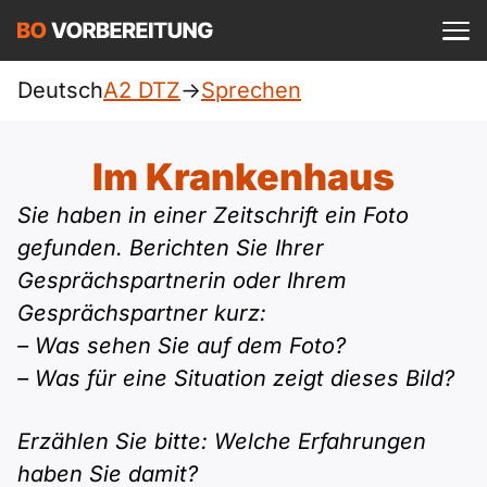
Einloggen
ist kostenlos?
Deutsch
A2 DTZ
->
Sprechen
DTZ
A1
Allgemein
Im Krankenhaus
Deutsch
A1 Allgemein
Sie haben in einer Zeitschrift ein Foto
A2
Beruf
Englisch
gefunden. Berichten Sie Ihrer
A1 DTZ
A2 Allgemein
Gesprächspartnerin oder Ihrem
telc
B1
Türkisch
Gesprächspartner kurz:
A1 telc
A2 DTZ
Goethe
– Was sehen Sie auf dem Foto?
B1 Allgemein
B2
Ukrainisch
– Was für eine Situation zeigt dieses Bild?
A1 Goethe
A2 telc
ÖIF
B1 DTZ
Blog
B2 Allgemein
Russisch
Erzählen Sie bitte: Welche Erfahrungen
A1 ÖIF
A2 Goethe
ÖSD
B1 Beruf
Webinare
haben Sie damit?
B2 Beruf