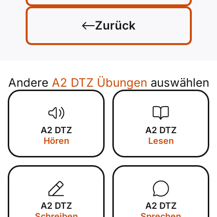
Zurück
Andere
A2 DTZ Übungen
auswählen
A2 DTZ
A2 DTZ
Hören
Lesen
A2 DTZ
A2 DTZ
Schreiben
Sprechen